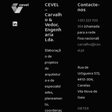
CEVEL
Contacte-
–
nos
Carvalh
o &
+351 223 700
Vedor,
364
(chamada
Engenh
para a rede
aria
fixa nacional)
Lda.
carvalho@cev
Elaboraçã
el.pt
o de
projetos
Rua de
de
Urtigueira 572,
arquitetur
4410-304,
a e de
Canelas
especialid
Vila Nova de
ades,
Gaia
planeamen
to,
OBTER
coordenaç